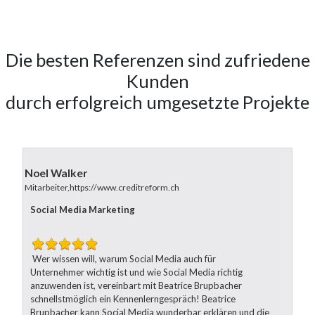
Die besten Referenzen sind zufriedene
Kunden
durch erfolgreich umgesetzte Projekte
Noel Walker
Mar
Mitarbeiter,https://www.creditreform.ch
CEO/
Social Media Marketing
We
Wer wissen will, warum Social Media auch für
Wi
Unternehmer wichtig ist und wie Social Media richtig
Br
anzuwenden ist, vereinbart mit Beatrice Brupbacher
pu
schnellstmöglich ein Kennenlerngespräch! Beatrice
au
Brupbacher kann Social Media wunderbar erklären und die
fle