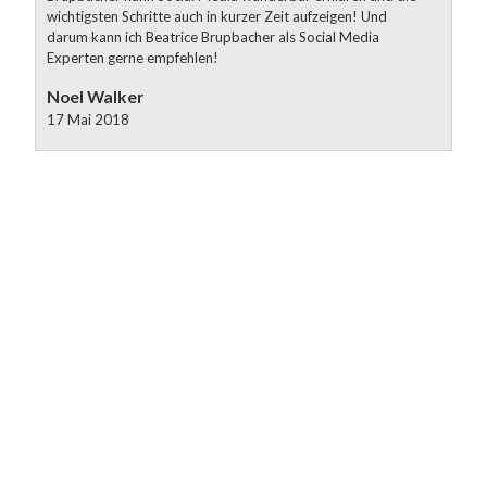
wichtigsten Schritte auch in kurzer Zeit aufzeigen! Und
ve
darum kann ich Beatrice Brupbacher als Social Media
Lö
Experten gerne empfehlen!
ei
Sc
Noel Walker
Wa
17 Mai 2018
As
Be
Sc
Sys
Um
de
Ma
08