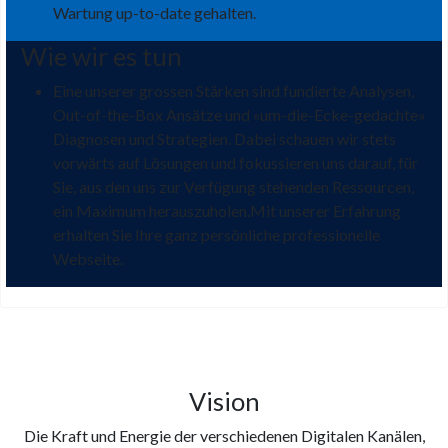
Wartung up-to-date gehalten.
Wie wir es tun
Eine unserer grossen Stärken sind fundierte Analysen,
Out-of-the-Box Ansätze und «um-die-Ecke-gedachte»
Diagnosen und Strategien. Dabei schauen wir stets
vorwärts auf Lösungen und fokussieren uns darauf, für
Sie, aus den uns zur Verfügung stehenden Ressourcen,
ein Maximum herauszuholen.Mit unserer Erfahrung
erhalten Sie Ihre ganz persönliche professionelle
Webseite.
Vision
Die Kraft und Energie der verschiedenen Digitalen Kanälen,