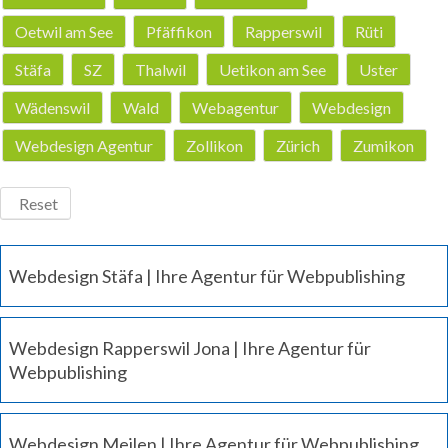
Oetwil am See
Pfäffikon
Rapperswil
Rüti
Stäfa
SZ
Thalwil
Uetikon am See
Uster
Wädenswil
Wald
Webagentur
Webdesign
Webdesign Agentur
Zollikon
Zürich
Zumikon
Reset
Webdesign Stäfa | Ihre Agentur für Webpublishing
Webdesign Rapperswil Jona | Ihre Agentur für
Webpublishing
Webdesign Meilen | Ihre Agentur für Webpublishing