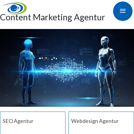
≡
Content Marketing Agentur
by Beatrice Brupbacher
SEO Agentur
Webdesign Agentur