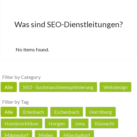
Was sind SEO-Dienstleitungen?
No items found.
Filter by Category
Alle
SEO - Suchmaschinenoptimierung
Webdesign
Filter by Tag
Alle
Erlenbach
Eschenbach
Herrliberg
Hombrechtikon
Horgen
Jona
Küsnacht
Männedorf
Meilen
Mönchaltorf