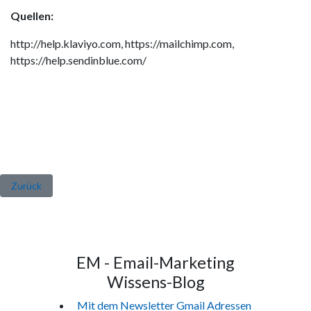
Quellen:
http://help.klaviyo.com,
https://mailchimp.com,
https://help.sendinblue.com/
Vorheriger Beitrag: Shared vs. Dedicated IPs
Zurück
EM - Email-Marketing
Wissens-Blog
Mit dem Newsletter Gmail Adressen