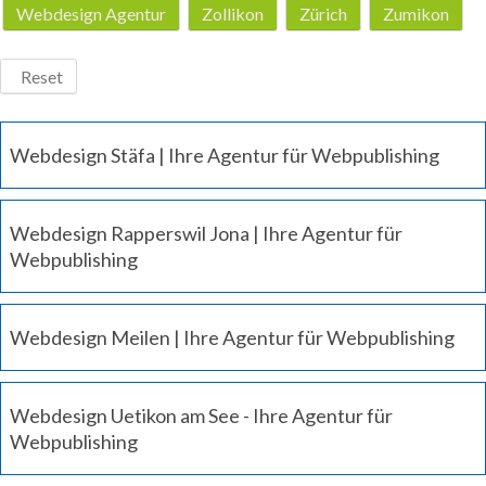
Webdesign Agentur
Zollikon
Zürich
Zumikon
Reset
Webdesign Stäfa | Ihre Agentur für Webpublishing
Webdesign Rapperswil Jona | Ihre Agentur für
Webpublishing
Webdesign Meilen | Ihre Agentur für Webpublishing
Webdesign Uetikon am See - Ihre Agentur für
Webpublishing