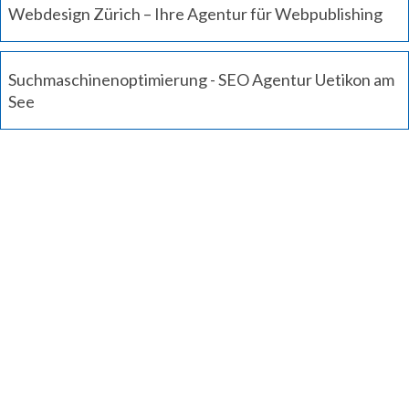
Webdesign Zürich – Ihre Agentur für Webpublishing
Suchmaschinenoptimierung - SEO Agentur Uetikon am
See
Jetzt Kontakt aufnehmen
Um Ihre massgeschneiderte Lösung zu erhalten