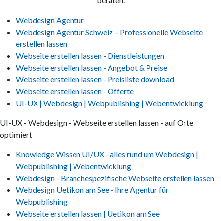
beraten.
Webdesign Agentur
Webdesign Agentur Schweiz – Professionelle Webseite
erstellen lassen
Webseite erstellen lassen - Dienstleistungen
Webseite erstellen lassen - Angebot & Preise
Webseite erstellen lassen - Preisliste download
Webseite erstellen lassen - Offerte
UI-UX | Webdesign | Webpublishing | Webentwicklung
UI-UX - Webdesign - Webseite erstellen lassen - auf Orte
optimiert
Knowledge Wissen UI/UX - alles rund um Webdesign |
Webpublishing | Webentwicklung
Webdesign - Branchespezifische Webseite erstellen lassen
Webdesign Uetikon am See - Ihre Agentur für
Webpublishing
Webseite erstellen lassen | Uetikon am See