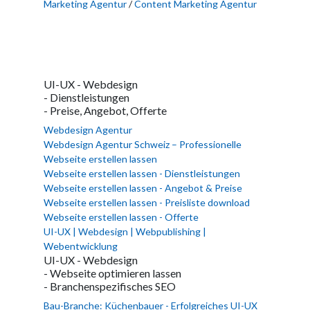
Marketing Agentur
/
Content Marketing Agentur
UI-UX - Webdesign
- Dienstleistungen
- Preise, Angebot, Offerte
Webdesign Agentur
Webdesign Agentur Schweiz – Professionelle
Webseite erstellen lassen
Webseite erstellen lassen - Dienstleistungen
Webseite erstellen lassen - Angebot & Preise
Webseite erstellen lassen - Preisliste download
Webseite erstellen lassen - Offerte
UI-UX | Webdesign | Webpublishing |
Webentwicklung
UI-UX - Webdesign
- Webseite optimieren lassen
- Branchenspezifisches SEO
Bau-Branche: Küchenbauer - Erfolgreiches UI-UX