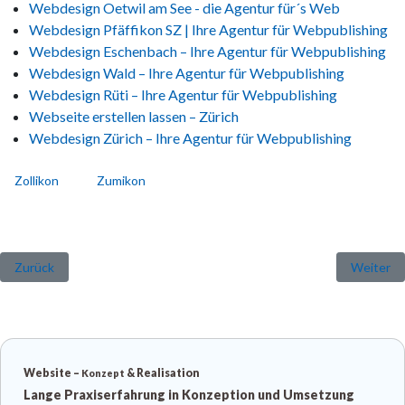
Webdesign Oetwil am See - die Agentur für´s Web
Webdesign Pfäffikon SZ | Ihre Agentur für Webpublishing
Webdesign Eschenbach – Ihre Agentur für Webpublishing
Webdesign Wald – Ihre Agentur für Webpublishing
Webdesign Rüti – Ihre Agentur für Webpublishing
Webseite erstellen lassen – Zürich
Webdesign Zürich – Ihre Agentur für Webpublishing
Zollikon
Zumikon
Vorheriger Beitrag: Webdesign Wädenswil | Ihre Agentur für Webpub
Nächster 
Zurück
Weiter
Website –
& Realisation
Konzept
Lange Praxiserfahrung in Konzeption und Umsetzung