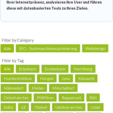
Ihrer Internetpräsenz, analysieren Ihre User und führen
diese mit datenbasierten Tools zu Ihren Zielen.
Filter by Category
Alle
SEO - Suchmaschinenoptimierung
Webdesign
Filter by Tag
Alle
Erlenbach
Eschenbach
Herrliberg
Hombrechtikon
Horgen
Jona
Küsnacht
Männedorf
Meilen
Mönchaltorf
Oetwil am See
Pfäffikon
Rapperswil
Rüti
Stäfa
SZ
Thalwil
Uetikon am See
Uster