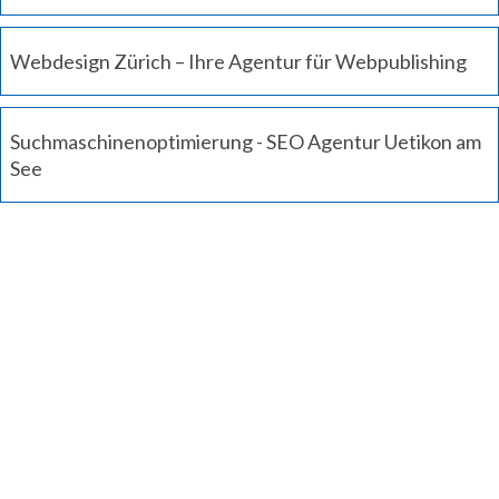
Webdesign Zürich – Ihre Agentur für Webpublishing
Suchmaschinenoptimierung - SEO Agentur Uetikon am
See
Jetzt Kontakt aufnehmen
Um Ihre massgeschneiderte Lösung zu erhalten