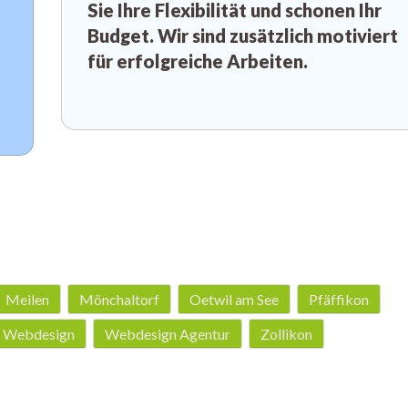
Sie Ihre Flexibilität und schonen Ihr
Budget. Wir sind zusätzlich motiviert
für erfolgreiche Arbeiten.
Meilen
Mönchaltorf
Oetwil am See
Pfäffikon
Webdesign
Webdesign Agentur
Zollikon