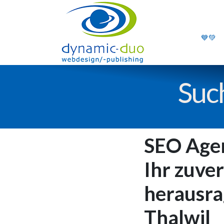
💙💚
Suc
SEO Agen
Ihr zuver
herausra
Thalwil