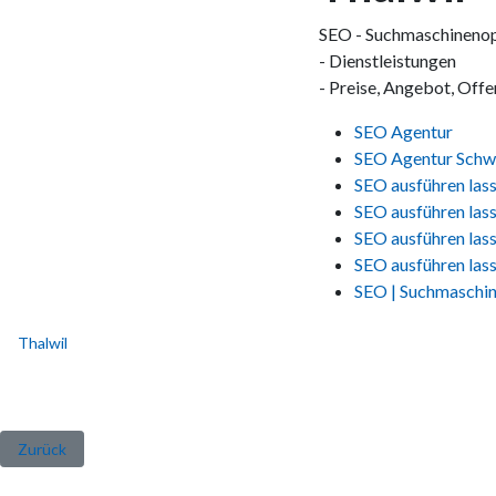
SEO - Suchmaschineno
- Dienstleistungen
- Preise, Angebot, Offe
SEO Agentur
SEO Agentur Schwe
SEO ausführen lass
SEO ausführen las
SEO ausführen lass
SEO ausführen lass
SEO | Suchmaschi
Thalwil
Vorheriger Beitrag: Suchmaschinenoptimierung - SEO Agentur Horg
Zurück