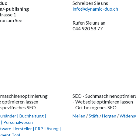
duo
Schreiben Sie uns
/-publishing
info@dynamic-duo.ch
trasse 1
kon am See
Rufen Sie uns an
044 920 58 77
hmaschinenoptimierung
SEO - Suchmaschinenoptimier
 optimieren lassen
- Webseite optimieren lassen
nspezifisches SEO
- Ort bezogenes SEO
uhänder | Buchhaltung |
Meilen
/
Stäfa
/
Horgen
/
Wädensw
| Personalwesen
tware-Hersteller | ERP-Lösung |
ement Tool