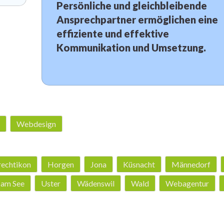
Persönliche und gleichbleibende
Ansprechpartner ermöglichen eine
effiziente und effektive
Kommunikation und Umsetzung.
Webdesign
echtikon
Horgen
Jona
Küsnacht
Männedorf
 am See
Uster
Wädenswil
Wald
Webagentur