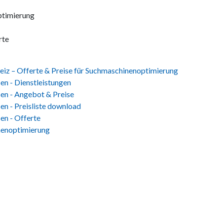
ptimierung
rte
iz – Offerte & Preise für Suchmaschinenoptimierung
en - Dienstleistungen
sen - Angebot & Preise
en - Preisliste download
en - Offerte
nenoptimierung
en