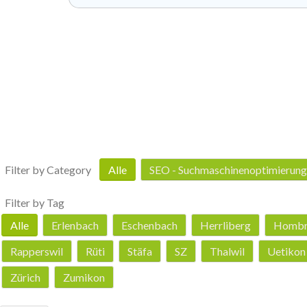
Filter by Category
Alle
SEO - Suchmaschinenoptimierung
Filter by Tag
Alle
Erlenbach
Eschenbach
Herrliberg
Hombr
Rapperswil
Rüti
Stäfa
SZ
Thalwil
Uetikon
Zürich
Zumikon