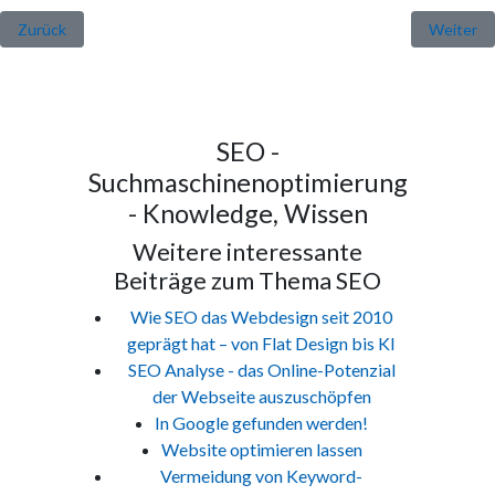
Vorheriger Beitrag: SEO Analyse, der Schlüssel, um das Online-Pote
Nächster
Zurück
Weiter
SEO -
Suchmaschinenoptimierung
- Knowledge, Wissen
Weitere interessante
Beiträge zum Thema SEO
Wie SEO das Webdesign seit 2010
geprägt hat – von Flat Design bis KI
SEO Analyse - das Online-Potenzial
der Webseite auszuschöpfen
In Google gefunden werden!
Website optimieren lassen
Vermeidung von Keyword-