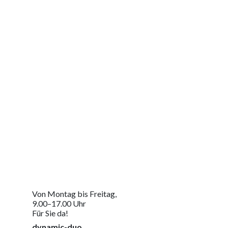
Jetzt Kontakt aufnehmen
Um Ihre massgeschneiderte Lösung zu erhalten
Von Montag bis Freitag,
9.00–17.00 Uhr
Für Sie da!
dynamic-duo