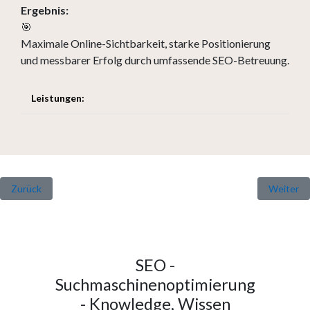
Ergebnis:
🎯
Maximale Online-Sichtbarkeit, starke Positionierung
und messbarer Erfolg durch umfassende SEO-Betreuung.
Leistungen:
Vorheriger Beitrag: Die Entwicklung der Marketing - Zeitschrift "The
Nächster 
Zurück
Weiter
SEO -
Suchmaschinenoptimierung
- Knowledge, Wissen