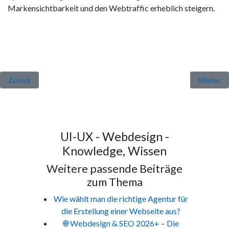
Markensichtbarkeit und den Webtraffic erheblich steigern.
Vorheriger Beitrag: Transfer Domainnamen
Nächster 
Zurück
Weiter
UI-UX - Webdesign -
Knowledge, Wissen
Weitere passende Beiträge
zum Thema
Wie wählt man die richtige Agentur für
die Erstellung einer Webseite aus?
🌐 Webdesign & SEO 2026+ – Die