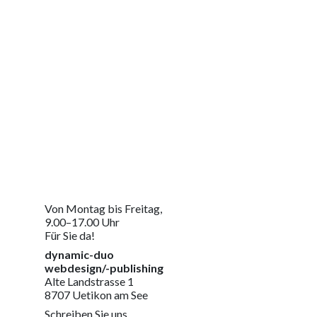
Jetzt Kontakt aufnehmen
Um Ihre massgeschneiderte Lösung zu erhalten
Von Montag bis Freitag,
9.00–17.00 Uhr
Für Sie da!
dynamic-duo
webdesign/-publishing
Alte Landstrasse 1
8707 Uetikon am See
Schreiben Sie uns