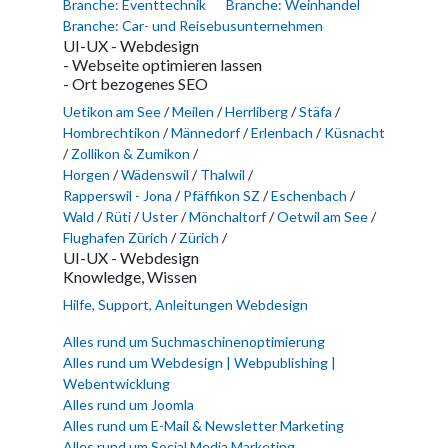
Branche: Eventtechnik
Branche: Weinhandel
Branche: Car- und Reisebusunternehmen
UI-UX - Webdesign
- Webseite optimieren lassen
- Ort bezogenes SEO
Uetikon am See
/
Meilen
/
Herrliberg
/
Stäfa
/
Hombrechtikon
/
Männedorf
/
Erlenbach
/
Küsnacht
/
Zollikon & Zumikon
/
Horgen
/
Wädenswil
/
Thalwil
/
Rapperswil - Jona
/
Pfäffikon SZ
/
Eschenbach
/
Wald
/
Rüti
/
Uster
/
Mönchaltorf
/
Oetwil am See
/
Flughafen Zürich
/
Zürich
/
UI-UX - Webdesign
Knowledge, Wissen
Hilfe, Support, Anleitungen Webdesign
Alles rund um Suchmaschinenoptimierung
Alles rund um Webdesign | Webpublishing |
Webentwicklung
Alles rund um Joomla
Alles rund um E-Mail & Newsletter Marketing
Alles rund um Social Media Marketing