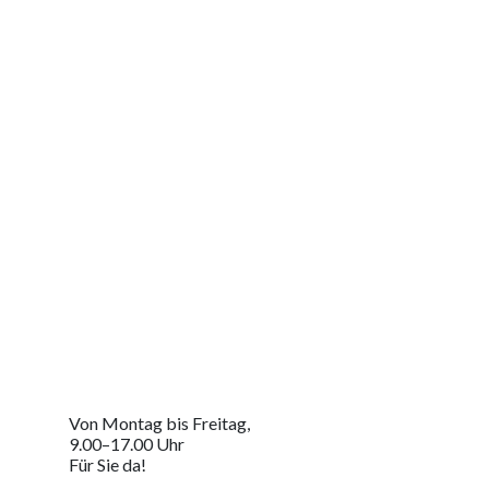
Jetzt Kontakt aufnehmen
Um Ihre massgeschneiderte Lösung zu erhalten
Von Montag bis Freitag,
9.00–17.00 Uhr
Für Sie da!