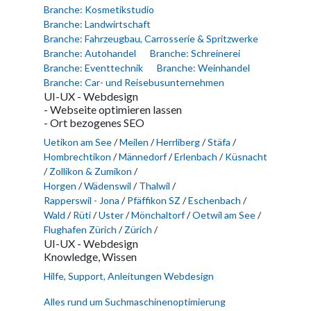
Branche: Kosmetikstudio
Branche: Landwirtschaft
Branche: Fahrzeugbau, Carrosserie & Spritzwerke
Branche: Autohandel
Branche: Schreinerei
Branche: Eventtechnik
Branche: Weinhandel
Branche: Car- und Reisebusunternehmen
UI-UX - Webdesign
- Webseite optimieren lassen
- Ort bezogenes SEO
Uetikon am See
/
Meilen
/
Herrliberg
/
Stäfa
/
Hombrechtikon
/
Männedorf
/
Erlenbach
/
Küsnacht
/
Zollikon & Zumikon
/
Horgen
/
Wädenswil
/
Thalwil
/
Rapperswil - Jona
/
Pfäffikon SZ
/
Eschenbach
/
Wald
/
Rüti
/
Uster
/
Mönchaltorf
/
Oetwil am See
/
Flughafen Zürich
/
Zürich
/
UI-UX - Webdesign
Knowledge, Wissen
Hilfe, Support, Anleitungen Webdesign
Alles rund um Suchmaschinenoptimierung