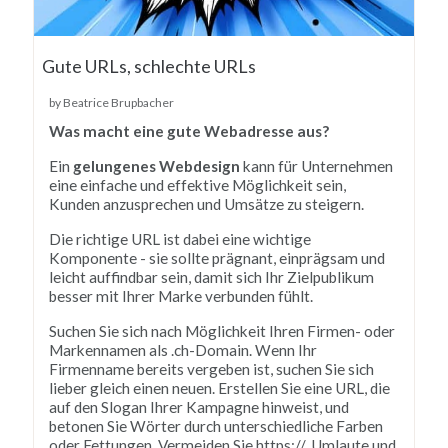
Gute URLs, schlechte URLs
by Beatrice Brupbacher
Was macht eine gute Webadresse aus?
E
in
gelungenes Webdesign
k
ann
f
ür
Un
ter
ne
h
men
e
ine
e
inf
ache
und
eff
ek
t
ive
M
ö
gl
ich
ke
it
se
in
,
Kund
en
an
z
us
pre
chen
und
U
ms
ä
t
ze
z
u
ste
ig
ern
.
Die
rich
t
ige
URL
is
t
d
abe
i
e
ine
w
icht
ige
K
omp
onent
e
-
s
ie
so
ll
te
pr
ä
gn
ant
,
e
in
pr
ä
gs
am
und
le
icht
a
uff
ind
bar
se
in
,
dam
it
s
ich
I
hr
Z
iel
pub
lik
um
b
ess
er
mit
I
h
rer
Mar
ke
verb
und
en
f
ü
h
lt
.
Suc
hen
Sie
s
ich
n
ach
M
ö
gl
ich
ke
it
I
h
ren
Firm
en
-
o
der
Mark
enn
amen
al
s
.
ch
-
Domain
.
W
enn
I
hr
Firm
enn
ame
bere
its
verge
ben
is
t
,
suc
hen
Sie
s
ich
lie
ber
gle
ich
e
inen
ne
u
en
.
Er
st
ellen
Sie
e
ine
URL
,
die
a
uf
den
Sl
ogan
I
h
rer
Kamp
agne
h
in
we
ist
,
und
bet
onen
Sie
W
ör
ter
d
urch
un
ters
ch
ied
lic
he
Far
ben
o
der
F
ett
ung
en
.
Ver
me
iden
Sie
https
://
,
U
ml
a
ute
und