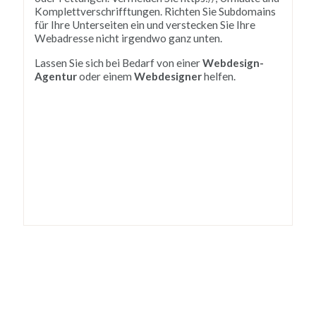
Kom
ple
tt
vers
ch
r
if
ft
ung
en
.
Rich
ten
Sie
Sub
dom
ains
f
ür
I
h
re
Un
ter
se
it
en
e
in
und
ver
ste
ck
en
Sie
I
h
re
Web
ad
res
se
n
icht
ir
g
end
wo
g
anz
unt
en
.
L
ass
en
Sie
s
ich
be
i
Bed
arf
von
e
iner
Webdesign-
Agentur
o
der
e
inem
Webdesigner
hel
fen
.