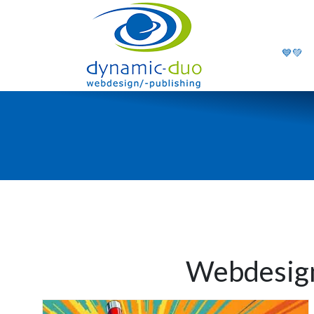
💙💚
Webdesign