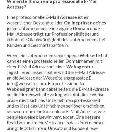
Wie erstellt man eine professionelle E-Mail
Adresse?
Eine professionelle
E-Mail Adresse
ist ein
wesentlicher Bestandteil der
Onlinepräsenz
eines
jeden Unternehmens.
E
ine
e
ig
ene
Domain
und
E
-
Mail
Ad
res
se
tr
ä
gt
z
ur
Professional
it
ä
t
be
i
und
er
h
ö
ht
die
Gl
a
ub
w
ü
rd
ig
ke
it
des
Un
ter
ne
hm
ens
be
i
Kund
en
und
Ges
ch
ä
ft
sp
art
ner
n
.
W
enn
e
in
Un
ter
ne
h
men
se
ine
e
ig
ene
Webseite
hat
,
k
ann
es
e
inen
profession
ellen
Domain
nam
en
mit
e
iner
E
-
Mail
Ad
res
se
be
i
e
iner
Webagentur
regist
ri
eren
l
ass
en
.
D
abe
i
w
ird
die
E
-
Mail
Ad
res
se
an
die
Ad
res
se
der
Web
se
ite
an
ge
pas
st
;
z
.
B
.
info
@
web
se
ite
.
com
.
E
in
profession
eller
Webdesigner
k
ann
d
abe
i
hel
fen
,
die
E
-
Mail
Ad
res
se
an
die
Firm
en
we
bsite
z
u
k
opp
eln
.
A
uf
dies
e
We
ise
pr
ä
sent
i
ert
s
ich
d
as
Un
ter
ne
h
men
profession
ell
und
es l
ä
s
st
d
as
Un
ter
ne
h
men
ser
i
ö
ser
ers
che
inen
,
al
s
w
enn
man
e
ine
k
ost
en
l
ose
E
-
Mail
Ad
res
se
,
w
ie
be
isp
i
els
we
ise
blu
ew
in
ver
w
end
et
.
E
ine
bes
se
re
Re
ak
tion
und
me
hr
Vert
ra
u
en
in
d
as
Un
ter
ne
h
men
bring
t
let
z
tl
ich
me
hr
U
ms
atz
und
Kund
ent
re
ue
.