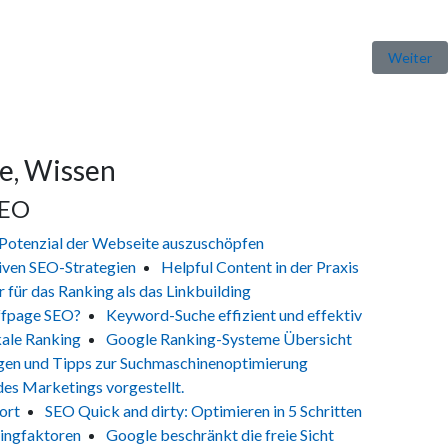
Nächster 
Weiter
e, Wissen
SEO
-Potenzial der Webseite auszuschöpfen
iven SEO-Strategien
Helpful Content in der Praxis
 für das Ranking als das Linkbuilding
ffpage SEO?
Keyword-Suche effizient und effektiv
kale Ranking
Google Ranking-Systeme Übersicht
gen und Tipps zur Suchmaschinenoptimierung
des Marketings vorgestellt.
ort
SEO Quick and dirty: Optimieren in 5 Schritten
ingfaktoren
Google beschränkt die freie Sicht