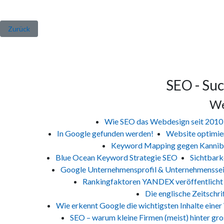
Vorheriger Beitrag: Google wird zum Mami
Zurück
SEO - Su
We
Wie SEO das Webdesign seit 2010 g
In Google gefunden werden!
Website optimie
Keyword Mapping gegen Kannib
Blue Ocean Keyword Strategie SEO
Sichtbark
Google Unternehmensprofil & Unternehmenssei
Rankingfaktoren YANDEX veröffentlicht 
Die englische Zeitschri
Wie erkennt Google die wichtigsten Inhalte eine
SEO – warum kleine Firmen (meist) hinter gr