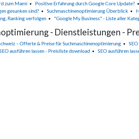
rd zum Mami
Positive Erfahrung durch Google Core Update?
gen gesunken sind?
Suchmaschinenoptimierung Überblick
H
ng, Ranking verfolgen
"Google My Business" - Liste aller Kate
ptimierung - Dienstleistungen - Pre
chweiz – Offerte & Preise für Suchmaschinenoptimierung
SEO 
SEO ausführen lassen - Preisliste download
SEO ausführen lasse
Jetzt Kontakt aufnehmen
Um Ihre massgeschneiderte Lösung zu erhalten