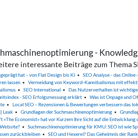
chmaschinenoptimierung - Knowledg
itere interessante Beiträge zum Thema 
eprägt hat – von Flat Design bis KI
SEO Analyse - das Online
ren lassen
Vermeidung von Keyword-Kannibalismus mit effekt
alismus
SEO International
Das Nutzerverhalten ist wichtiger
eitsindex - SEO Erfolgsmessung erklärt
Was ist Onpage und O
te
Local SEO – Rezensionen & Bewertungen verbessern das lo
| Leak
Grundlagen der Suchmaschinenoptimierung
Grundla
ft «The Economist» hat vor Kurzem ihre Sicht auf die Entwicklung 
r Website?
Suchmaschinenoptimierung für KMU: SEO ist wie Sp
ossen zurückbleiben
SEO und Hexerei? Das Geheimnis der Rank