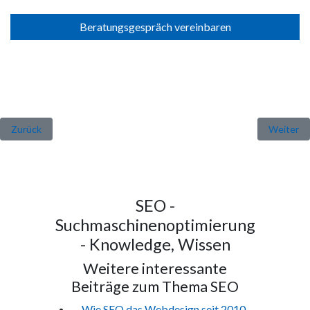
Beratungsgespräch vereinbaren
Vorheriger Beitrag: SEO – warum kleine Firmen (meist) hinter grosse
Nächster 
Zurück
Weiter
SEO -
Suchmaschinenoptimierung
- Knowledge, Wissen
Weitere interessante
Beiträge zum Thema SEO
Wie SEO das Webdesign seit 2010