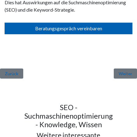
Dies hat Auswirkungen auf die Suchmaschinenoptimierung
(SEO) und die Keyword-Strategie.
Beratungsgespräch vereinbaren
Vorheriger Beitrag: Positive Erfahrung durch Google Core Update?
Nächster 
Zurück
Weiter
SEO -
Suchmaschinenoptimierung
- Knowledge, Wissen
Weitere interessante