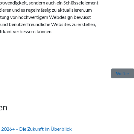
otwendigkeit, sondern auch ein Schlüsselelement
stieren und es regelmässig zu aktualisieren, um
deutung von hochwertigem Webdesign bewusst
 und benutzerfreundliche Websites zu erstellen,
ifikant verbessern können.
Nächster 
Weiter
en
 2026+ – Die Zukunft im Überblick