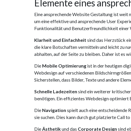
Elemente eines anspre
Eine ansprechende Website Gestaltung ist weit m
um eine effektive und ansprechende User Experien
Funktionalität und Benutzerfreundlichkeit einer
Klarheit und Einfachheit
sind das Herzstück ein
die klare Botschaften vermitteln und leicht zu 
abhalten, auf der Seite zu bleiben. Daher ist es w
Die
Mobile Optimierung
ist in der heutigen di
Webdesign auf verschiedenen Bildschirmgrößen g
Sicherstellen, dass Bilder, Texte und andere Elem
Schnelle Ladezeiten
sind ein weiterer kritische
benötigen. Ein effizientes Webdesign optimiert Bi
Die
Navigation
spielt auch eine entscheidende R
sie suchen. Dies kann durch gut platzierte Call t
Die
Ästhetik
und das
Corporate Design
sind e