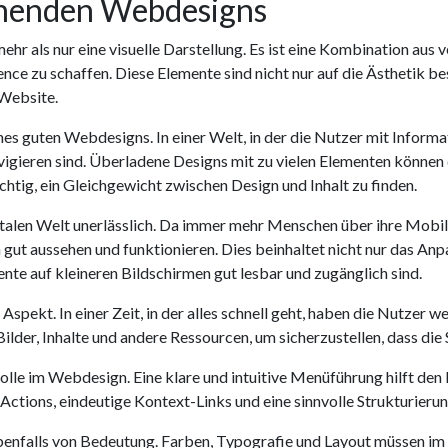
chenden Webdesigns
ehr als nur eine visuelle Darstellung. Es ist eine Kombination au
ce zu schaffen. Diese Elemente sind nicht nur auf die Ästhetik be
 Website.
es guten Webdesigns. In einer Welt, in der die Nutzer mit Informa
navigieren sind. Überladene Designs mit zu vielen Elementen könne
ichtig, ein Gleichgewicht zwischen Design und Inhalt zu finden.
gitalen Welt unerlässlich. Da immer mehr Menschen über ihre Mobil
ut aussehen und funktionieren. Dies beinhaltet nicht nur das Anp
ente auf kleineren Bildschirmen gut lesbar und zugänglich sind.
r Aspekt. In einer Zeit, in der alles schnell geht, haben die Nutzer
lder, Inhalte und andere Ressourcen, um sicherzustellen, dass die 
olle im Webdesign. Eine klare und intuitive Menüführung hilft den 
o Actions, eindeutige Kontext-Links und eine sinnvolle Strukturierun
benfalls von Bedeutung. Farben, Typografie und Layout müssen im 