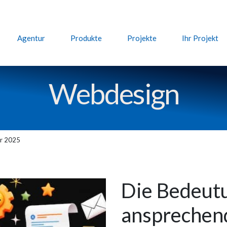
Agentur
Produkte
Projekte
Ihr Projekt
Web­design
er 2025
Die Bedeut
anspreche