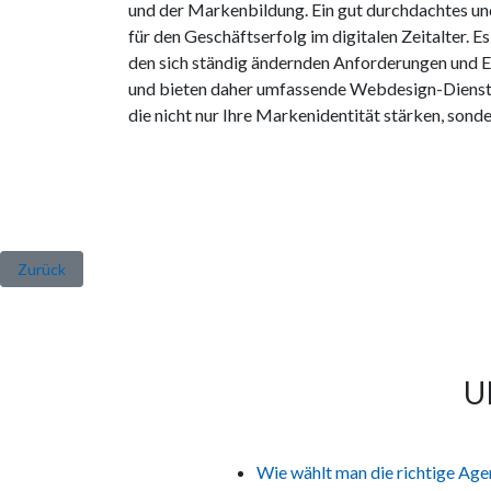
und der Markenbildung. Ein gut durchdachtes un
für den Geschäftserfolg im digitalen Zeitalter. E
den sich ständig ändernden Anforderungen und 
und bieten daher umfassende Webdesign-Dienstleis
die nicht nur Ihre Markenidentität stärken, sond
Vorheriger Beitrag: Die neuesten Webdesign-Trends (2023 - 2025)
Zurück
U
Wie wählt man die richtige Agen