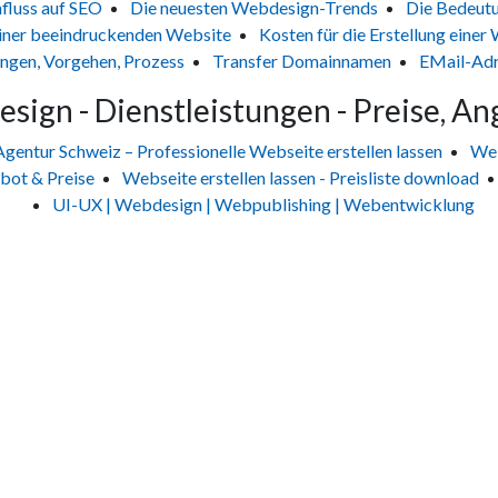
fluss auf SEO
Die neuesten Webdesign-Trends
Die Bedeut
 einer beeindruckenden Website
Kosten für die Erstellung einer
ngen, Vorgehen, Prozess
Transfer Domainnamen
EMail-Adr
sign - Dienstleistungen - Preise, An
entur Schweiz – Professionelle Webseite erstellen lassen
Web
ebot & Preise
Webseite erstellen lassen - Preisliste download
UI-UX | Webdesign | Webpublishing | Webentwicklung
Jetzt Kontakt aufnehmen
Um Ihre massgeschneiderte Lösung zu erhalten