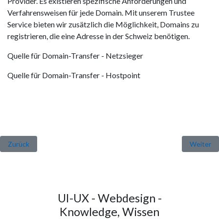
Provider. Es existieren spezifische Anforderungen und
Verfahrensweisen für jede Domain. Mit unserem Trustee
Service bieten wir zusätzlich die Möglichkeit, Domains zu
registrieren, die eine Adresse in der Schweiz benötigen.
Quelle für Domain-Transfer - Netzsieger
Quelle für Domain-Transfer - Hostpoint
Vorheriger Beitrag: Website Relaunch - Gründe, Anforderungen, Vor
Nächster 
Zurück
Weiter
UI-UX - Webdesign -
Knowledge, Wissen