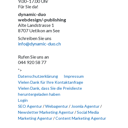
9.00–17.00 Uhr
Für Sie da!
dynamic-duo
webdesign/-publishing
Alte Landstrasse 1
8707 Uetikon am See
Schreiben Sie uns
info@dynamic-duo.ch
Rufen Sie uns an
044 920 58 77
">
Datenschutzerklärung
Impressum
Vielen Dank für Ihre Kontaktanfrage
Vielen Dank, dass Sie die Preislieste
heruntergeladen haben
Login
SEO Agentur
/
Webagentur
/
Joomla Agentur
/
Newsletter Marketing Agentur
/
Social Media
Marketing Agentur
/
Content Marketing Agentur