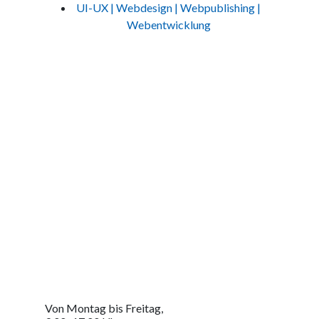
UI-UX | Webdesign | Webpublishing |
Webentwicklung
Jetzt Kontakt aufnehmen
Um Ihre massgeschneiderte Lösung zu erhalten
Von Montag bis Freitag,